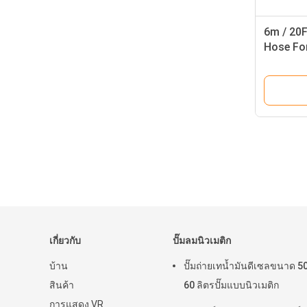
6m / 20
Hose For
Pump
เกี่ยวกับ
ปั๊มลมนิวเมติก
บ้าน
ปั๊มถ่ายเทน้ำมันดีเซลขนาด 50
สินค้า
60 ลิตรปั๊มแบบนิวเมติก
การแสดง VR