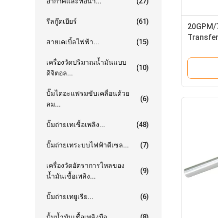
อากาศและท่อน้ำ...
(27)
รีลกู๊ดเยียร์
(61)
20GPM/7
Transfer
สายเคเบิ้ลไฟฟ้า...
(15)
Vane des
mountin
เครื่องวัดปริมาณน้ำมันแบบ
(10)
ดิจิตอล...
ปั๊มไดอะแฟรมขับเคลื่อนด้วย
(6)
ลม...
ปั๊มถ่ายเทเชื้อเพลิง...
(48)
ปั๊มถ่ายเทระบบไฟฟ้าดีเซล...
(7)
เครื่องวัดอัตราการไหลของ
(9)
น้ำมันเชื้อเพลิง...
ปั๊มถ่ายเทยูเรีย...
(6)
ปั้มน้ำมันเชื้อเพลิงมือ...
(8)