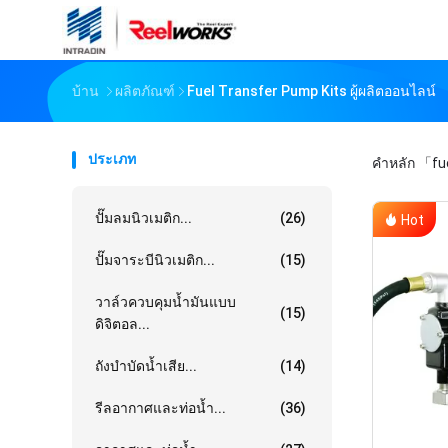
บ้าน
ผลิตภัณฑ์
Fuel Transfer Pump Kits ผู้ผลิตออนไลน์
ประเภท
คำหลัก
「fue
ปั๊มลมนิวเมติก...
(26)
Hot
ปั๊มจาระบีนิวเมติก...
(15)
วาล์วควบคุมน้ำมันแบบ
(15)
ดิจิตอล...
ถังบำบัดน้ำเสีย...
(14)
รีลอากาศและท่อน้ำ...
(36)