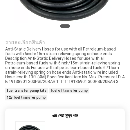
ขอ
ใบ
เสนอ
รายละเอียดสินค้า
Anti-Static Delivery Hoses for use with all Petroleum-based
ราคา
fuels with 6inch/15m strain-relieving spring on hose ends
Description Anti-Static Delivery Hoses for use with all
Petroleum-based fuels with 6inch/15m strain-relieving spring
on hose ends For use with all petroleum-based fuels 6'/15cm
strain-relieving spring on hose ends Anti-static wire included
แผนผัง
Hose length:13ft.(4M) Specification Item No. Max. Pressure I.D. A
B 19138901 300PSI/20BAR 1' 1' 1' 19136901 300PSI/20BAR 3
เว็บไซต์
fuel transfer pump kits
fuel oil transfer pump
12v fuel transfer pump
PRIVACY
এর সেরা মূল্য পান
POLICY