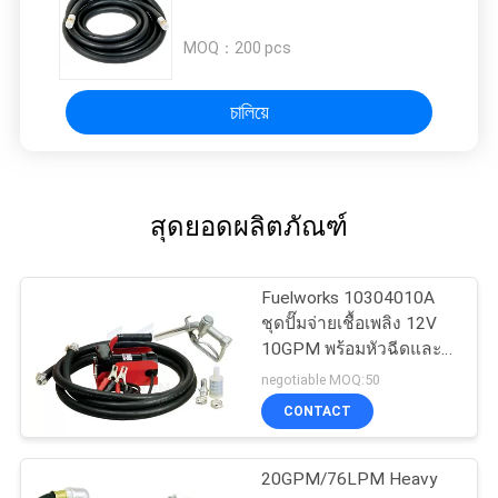
MOQ：
200 pcs
চালিয়ে
สุดยอดผลิตภัณฑ์
Fuelworks 10304010A
ชุดปั๊มจ่ายเชื้อเพลิง 12V
10GPM พร้อมหัวฉีดและ
หัวฉีด 13 '
negotiable MOQ:50
CONTACT
20GPM/76LPM Heavy