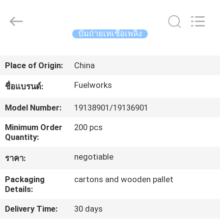
2015
-
2026
Intradin（Shanghai）
Machinery
ปั๊มถ่ายเทเชื้อเพลิง
Co
Ltd.
All
บ้าน
Rights
Reserved.
Place of Origin:
China
Fuelworks
ชื่อแบรนด์:
สินค้า
Model Number:
19138901/19136901
วิดีโอ
Minimum Order
200 pcs
Quantity:
negotiable
ราคา:
เกี่ยว
Packaging
cartons and wooden pallet
กับ
Details:
เรา
Delivery Time:
30 days