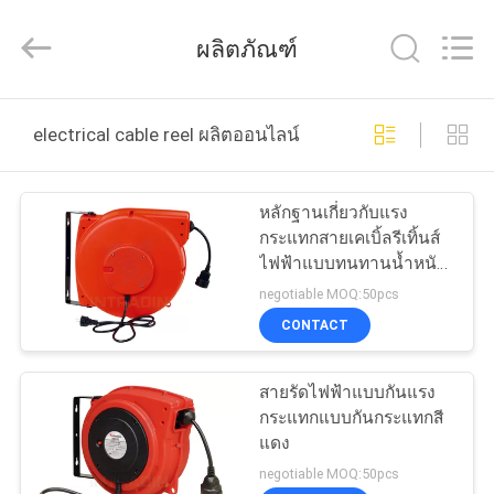
2015
-
2026
ผลิตภัณฑ์
Intradin（Shanghai）
Machinery
Co
Ltd.
All
บ้าน
Rights
electrical cable reel ผลิตออนไลน์
Reserved.
สินค้า
หลักฐานเกี่ยวกับแรง
กระแทกสายเคเบิ้ลรีเทิ้นส์
ไฟฟ้าแบบทนทานน้ำหนัก
วิดีโอ
ความยาวสายเคเบิล 10
negotiable MOQ:50pcs
เมตร - 15 เมตร
CONTACT
เกี่ยว
สายรัดไฟฟ้าแบบกันแรง
กับ
กระแทกแบบกันกระแทกสี
แดง
เรา
negotiable MOQ:50pcs