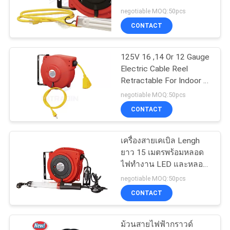
Lamp
negotiable MOQ:50pcs
ขอ
CONTACT
ใบ
125V 16 ,14 Or 12 Gauge
Electric Cable Reel
เสนอ
Retractable For Indoor /
Outdoor
ราคา
negotiable MOQ:50pcs
CONTACT
แผนผัง
เครื่องสายเคเบิล Lengh
ยาว 15 เมตรพร้อมหลอด
เว็บไซต์
ไฟทำงาน LED และหลอด
ฟลูออเรสเซนต์
negotiable MOQ:50pcs
PRIVACY
CONTACT
POLICY
ม้วนสายไฟฟ้ากราวด์