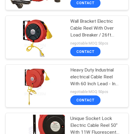
CONTACT
ทัวร์
Wall Bracket Electric
Cable Reel With Over
โรงงาน
Load Breaker / 26ft
Electrical Cord Reels
negotiable MOQ:50pcs
ควบคุม
CONTACT
คุณภาพ
Heavy Duty Industrial
electrical Cable Reel
With 60 Inch Lead - In
ติดต่อ
Cord , Electric Cord Reel
negotiable MOQ:50pcs
CONTACT
เรา
Unique Socket Lock
ข่าว
Electric Cable Reel 50''
With 11W Fluorescent