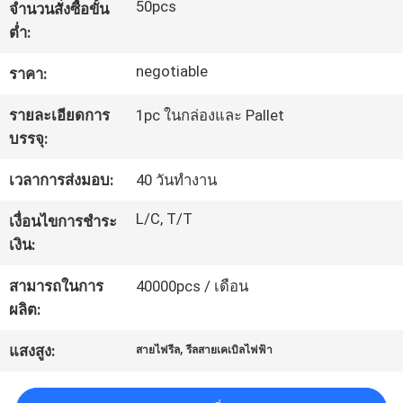
50pcs
จำนวนสั่งซื้อขั้น
ต่ำ:
ทัวร์
negotiable
ราคา:
โรงงาน
รายละเอียดการ
1pc ในกล่องและ Pallet
บรรจุ:
ควบคุม
เวลาการส่งมอบ:
40 วันทำงาน
คุณภาพ
L/C, T/T
เงื่อนไขการชำระ
เงิน:
ติดต่อ
สามารถในการ
40000pcs / เดือน
เรา
ผลิต:
,
แสงสูง:
สายไฟรีล
รีลสายเคเบิลไฟฟ้า
ข่าว