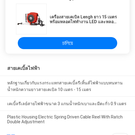
เครื่องสายเคเบิล Lengh ยาว 15 เมตร
พร้อมหลอดไฟทำงาน LED และหลอด
ฟลูออเรสเซนต์
চালিয়ে
สายเคเบิ้ลไฟฟ้า
หลักฐานเกี่ยวกับแรงกระแทกสายเคเบิ้ลรีเทิ้นส์ไฟฟ้าแบบทนทาน
น้ำหนักความยาวสายเคเบิล 10 เมตร - 15 เมตร
เคเบิ้ลรีเลย์สายไฟฟ้าขนาด 3 แกนน้ำหนักเบาและมีตะกั่ว 0.9 เมตร
Plastic Housing Electric Spring Driven Cable Reel With Ratch
Double Adjustment