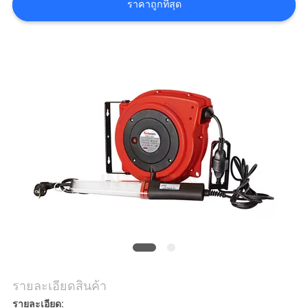
ราคาถูกที่สุด
ขอ
ใบ
เสนอ
ราคา
แผนผัง
เว็บไซต์
PRIVACY
POLICY
รายละเอียดสินค้า
รายละเอียด: